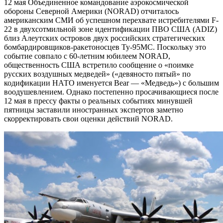
12 мая Объединенное командование аэрокосмической
обороны Северной Америки (NORAD) отчиталось
американским СМИ об успешном перехвате истребителями F-
22 в двухсотмильной зоне идентификации ПВО США (ADIZ)
близ Алеутских островов двух российских стратегических
бомбардировщиков-ракетоносцев Ту-95МС. Поскольку это
событие совпало с 60-летним юбилеем NORAD,
общественность США встретило сообщение о «поимке
русских воздушных медведей» («девяносто пятый» по
кодификации НАТО именуется Bear — «Медведь») с большим
воодушевлением. Однако постепенно просачивающиеся после
12 мая в прессу факты о реальных событиях минувшей
пятницы заставили иностранных экспертов заметно
скорректировать свои оценки действий NORAD.