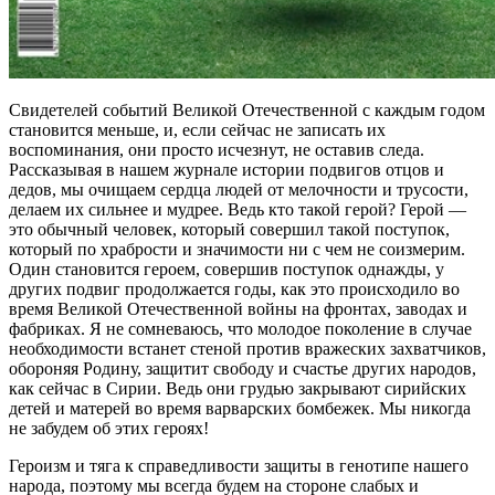
Свидетелей событий Великой Отечественной с каждым годом
становится меньше, и, если сейчас не записать их
воспоминания, они просто исчезнут, не оставив следа.
Рассказывая в нашем журнале истории подвигов отцов и
дедов, мы очищаем сердца людей от мелочности и трусости,
делаем их сильнее и мудрее. Ведь кто такой герой? Герой —
это обычный человек, который совершил такой поступок,
который по храбрости и значимости ни с чем не соизмерим.
Один становится героем, совершив поступок однажды, у
других подвиг продолжается годы, как это происходило во
время Великой Отечественной войны на фронтах, заводах и
фабриках. Я не сомневаюсь, что молодое поколение в случае
необходимости встанет стеной против вражеских захватчиков,
обороняя Родину, защитит свободу и счастье других народов,
как сейчас в Сирии. Ведь они грудью закрывают сирийских
детей и матерей во время варварских бомбежек. Мы никогда
не забудем об этих героях!
Героизм и тяга к справедливости защиты в генотипе нашего
народа, поэтому мы всегда будем на стороне слабых и