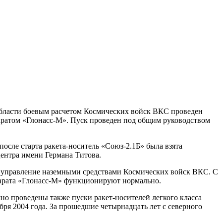
 области боевым расчетом Космических войск ВКС проведен
аратом «Глонасс-М». Пуск проведен под общим руководством
осле старта ракета-носитель «Союз-2.1Б» была взята
ентра имени Германа Титова.
а управление наземными средствами Космических войск ВКС. С
парата «Глонасс-М» функционируют нормально.
шно проведены также пуски ракет-носителей легкого класса
ря 2004 года. За прошедшие четырнадцать лет с северного