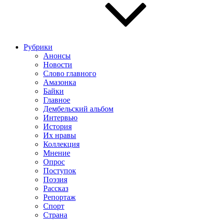
Рубрики
Анонсы
Новости
Слово главного
Амазонка
Байки
Главное
Дембельский альбом
Интервью
История
Их нравы
Коллекция
Мнение
Опрос
Поступок
Поэзия
Рассказ
Репортаж
Спорт
Страна