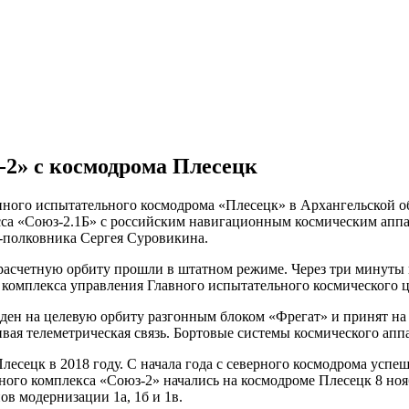
-2» с космодрома Плесецк
твенного испытательного космодрома «Плесецк» в Архангельской
сса «Союз-2.1Б» с российским навигационным космическим апп
-полковника Сергея Суровикина.
расчетную орбиту прошли в штатном режиме. Через три минуты п
комплекса управления Главного испытательного космического ц
еден на целевую орбиту разгонным блоком «Фрегат» и принят н
вая телеметрическая связь. Бортовые системы космического ап
лесецк в 2018 году. С начала года с северного космодрома успе
ого комплекса «Союз-2» начались на космодроме Плесецк 8 нояб
ов модернизации 1а, 1б и 1в.