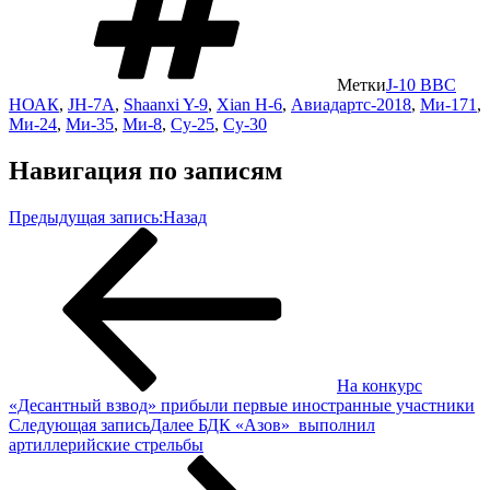
Метки
J-10 ВВС
НОАК
,
JH-7А
,
Shaanxi Y-9
,
Xian H-6
,
Авиадартс-2018
,
Ми-171
,
Ми-24
,
Ми-35
,
Ми-8
,
Су-25
,
Су-30
Навигация по записям
Предыдущая запись:
Назад
На конкурс
«Десантный взвод» прибыли первые иностранные участники
Следующая запись
Далее
БДК «Азов» выполнил
артиллерийские стрельбы