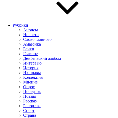
Рубрики
Анонсы
Новости
Слово главного
Амазонка
Байки
Главное
Дембельский альбом
Интервью
История
Их нравы
Коллекция
Мнение
Опрос
Поступок
Поэзия
Рассказ
Репортаж
Спорт
Страна