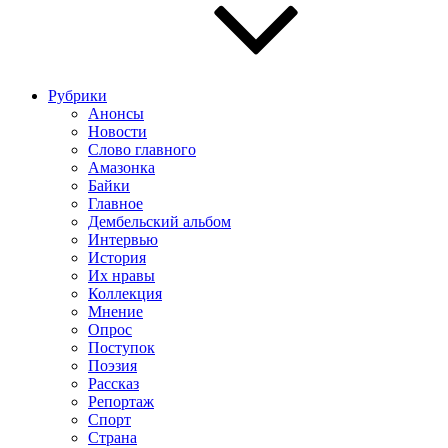
Рубрики
Анонсы
Новости
Слово главного
Амазонка
Байки
Главное
Дембельский альбом
Интервью
История
Их нравы
Коллекция
Мнение
Опрос
Поступок
Поэзия
Рассказ
Репортаж
Спорт
Страна