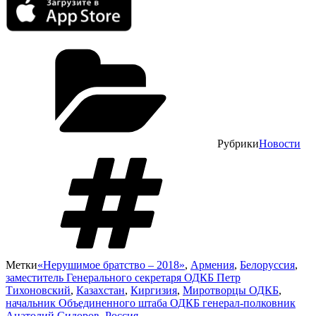
Рубрики
Новости
Метки
«Нерушимое братство – 2018»
,
Армения
,
Белоруссия
,
заместитель Генерального секретаря ОДКБ Петр
Тихоновский
,
Казахстан
,
Киргизия
,
Миротворцы ОДКБ
,
начальник Объединенного штаба ОДКБ генерал-полковник
Анатолий Сидоров
,
Россия