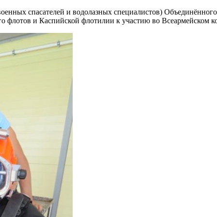
 военных спасателей и водолазных специалистов) Объединённог
го флотов и Каспийской флотилии к участию во Всеармейском к