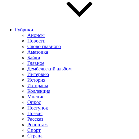
Рубрики
Анонсы
Новости
Слово главного
Амазонка
Байки
Главное
Дембельский альбом
Интервью
История
Их нравы
Коллекция
Мнение
Опрос
Поступок
Поэзия
Рассказ
Репортаж
Спорт
Страна