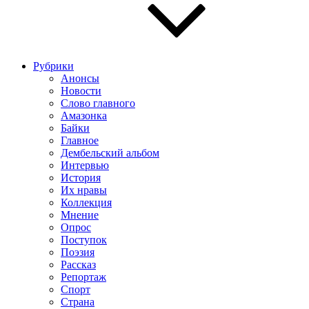
Рубрики
Анонсы
Новости
Слово главного
Амазонка
Байки
Главное
Дембельский альбом
Интервью
История
Их нравы
Коллекция
Мнение
Опрос
Поступок
Поэзия
Рассказ
Репортаж
Спорт
Страна