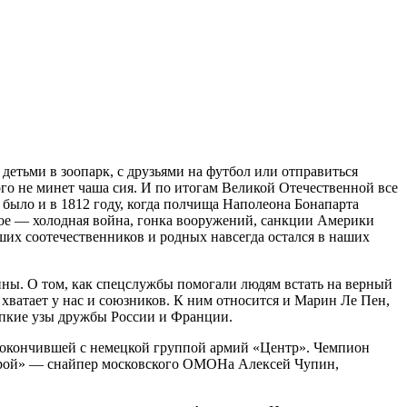
етьми в зоопарк, с друзьями на футбол или отправиться
кого не минет чаша сия. И по итогам Великой Отечественной все
 было и в 1812 году, когда полчища Наполеона Бонапарта
акое — холодная война, гонка вооружений, санкции Америки
аших соотечественников и родных навсегда остался в наших
дины. О том, как спецслужбы помогали людям встать на верный
хватает у нас и союзников. К ним относится и Марин Ле Пен,
епкие узы дружбы России и Франции.
покончившей с немецкой группой армий «Центр». Чемпион
«Герой» — снайпер московского ОМОНа Алексей Чупин,