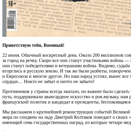
Приветствую тебя, Военный!
22 июня. Обычный воскресный день. Около 200 миллионов сове
за город на речку. Скоро все они станут участниками войны — 
они станут победителями и ветеранами войны. Видимо, судьба 
вторглись в русскую землю. И так же были разбиты, повороче
и Евросоюза и многое другое. Но наш народ устоял, вынес все 
сердцах… Никто не забыт и ничто не забыто!
Противников у страны всегда хватало, но важнее было сделать
путь, поддерживали авангардное искусство и рок-музыку, нам 
французский политик и кандидат в президенты, беспокоящаяся
Мы расскажем о крупнейшей реконструкции событий Великой 
мира по спидвею на льду Дмитрий Колтаков поведает о своих 
имеющий семь государственных наград, из которых четыре мед