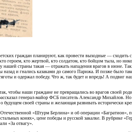
тских граждан планируют, как провести выходные — сходить с д
кто героем, кто жертвой, кто солдатом, кто бойцом тыла, но ни
у нашей страны такая — отражать нападения врагов в июне. Так
ны назад и гнались казаками до самого Парижа. И позже было т
тяготы и одержал победу. Что ж, так будет и впредь! А подвиг н
 так, чтобы наши граждане не превращались во врагов своей ро
рассказал генерал-майор ФСБ писатель Александр Михайлов. Но 
 о будущем своей страны и желающая развивать исторически кр
Отечественной «Штурм Берлина» и об операции «Багратион», 
«стальных конях», цене победы и русской закалке. В рубрике 
али «За отвагу».