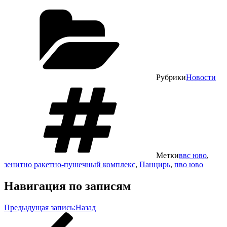
Рубрики
Новости
Метки
ввс юво
,
зенитно ракетно-пушечный комплекс
,
Панцирь
,
пво юво
Навигация по записям
Предыдущая запись:
Назад