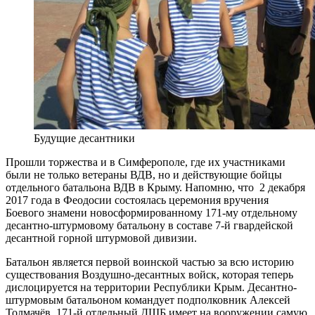
Будущие десантники
Прошли торжества и в Симферополе, где их участниками
были не только ветераны ВДВ, но и действующие бойцы
отдельного батальона ВДВ в Крыму. Напомню, что 2 декабря
2017 года в Феодосии состоялась церемония вручения
Боевого знамени новосформированному 171-му отдельному
десантно-штурмовому батальону в составе 7-й гвардейской
десантной горной штурмовой дивизии.
Батальон является первой воинской частью за всю историю
существования Воздушно-десантных войск, которая теперь
дислоцируется на территории Республики Крым. Десантно-
штурмовым батальоном командует подполковник Алексей
Толмачёв. 171-й отдельный ДШБ имеет на вооружении самую