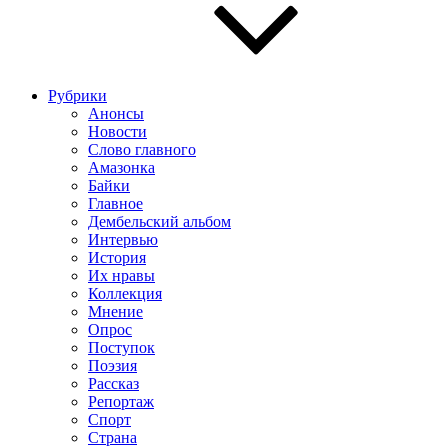
Рубрики
Анонсы
Новости
Слово главного
Амазонка
Байки
Главное
Дембельский альбом
Интервью
История
Их нравы
Коллекция
Мнение
Опрос
Поступок
Поэзия
Рассказ
Репортаж
Спорт
Страна