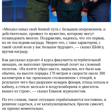
«Михаил начал свой боевой путь с большим опережением, и
действительно, проявил то мужество, которому могут
позавидовать многие. Поздравляю, надеюсь, что это первая,
но не последняя награда. Уверен что, с таки характером, с
такой силой воли у вас большое будущее», — сказал Шойгу,
вручая награду.
Как рассказал курсант 4 курса факультета истербительной
авиации, он выполнял тренировочный полет на сложный
пилотаж. «На взлете убрал шасси, закрылки, все было как
обычно, на высоте порядка 170 метров и скорости около 300
километров в час произошло столкновение с птицей, в
результате чего был разрушен козырек фонаря, птица попала в
кабину, а стекло засосало в воздухозаборник и двигатель
вышел из строя», — сказал Еманов журналистам.
По его словам, такие ситуации отрабатываются постоянно, и
решение садиться, а не катапультироваться, бросив самолет,
он принял моментально.