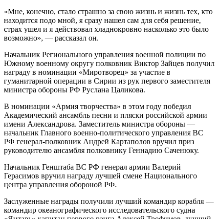
«Мне, конечно, стало страшно за свою жизнь и жизнь тех, кто
находится подо мной, я сразу нашел сам для себя решение,
страх ушел и я действовал хладнокровно насколько это было
возможно», — рассказал он.
Начальник Регионального управления военной полиции по
Южному военному округу полковник Виктор Зайцев получил
награду в номинации «Миротворец» за участие в
гуманитарной операции в Сирии из рук первого заместителя
министра обороны РФ Руслана Цаликова.
В номинации «Армия творчества» в этом году победил
Академический ансамбль песни и пляски российской армии
имени Александрова. Заместитель министра обороны —
начальник Главного военно-политического управления ВС
РФ генерал-полковник Андрей Картаполов вручил приз
руководителю ансамбля полковнику Геннадию Саченюку.
Начальник Генштаба ВС РФ генерал армии Валерий
Герасимов вручил награду лучшей смене Национального
центра управления обороной РФ.
Заслуженные награды получили лучший командир корабля —
командир океанографического исследовательского судна
«Янтарь» капитан первого ранга Алексей Трофимов, лучший