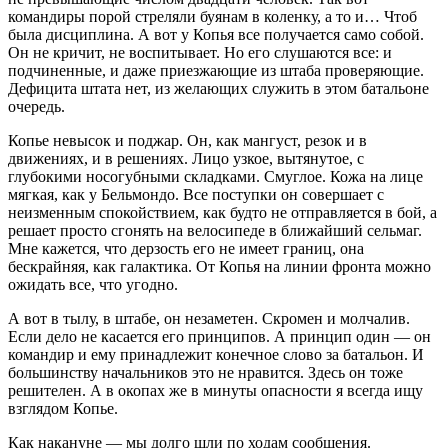
командиры порой стреляли буянам в коленку, а то и… Чтоб
была дисциплина. А вот у Копья все получается само собой.
Он не кричит, не воспитывает. Но его слушаются все: и
подчиненные, и даже приезжающие из штаба проверяющие.
Дефицита штата нет, из желающих служить в этом батальоне
очередь.
Копье невысок и поджар. Он, как мангуст, резок и в
движениях, и в решениях. Лицо узкое, вытянутое, с
глубокими носогубными складками. Смуглое. Кожа на лице
мягкая, как у Бельмондо. Все поступки он совершает с
неизменным спокойствием, как будто не отправляется в бой, а
решает просто сгонять на велосипеде в ближайший сельмаг.
Мне кажется, что дерзость его не имеет границ, она
бескрайняя, как галактика. От Копья на линии фронта можно
ожидать все, что угодно.
А вот в тылу, в штабе, он незаметен. Скромен и молчалив.
Если дело не касается его принципов. А принцип один — он
командир и ему принадлежит конечное слово за батальон. И
большинству начальников это не нравится. Здесь он тоже
решителен. А в окопах же в минуты опасности я всегда ищу
взглядом Копье.
Как накануне — мы долго шли по ходам сообщения.