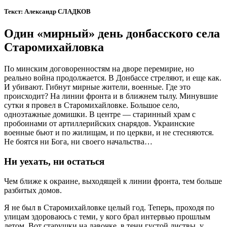
Текст: Александр СЛАДКОВ
Один «мирный» день донбасского села
Старомихайловка
По минским договоренностям на дворе перемирие, но
реально война продолжается. В Донбассе стреляют, и еще как.
И убивают. Гибнут мирные жители, военные. Где это
происходит? На линии фронта и в ближнем тылу. Минувшие
сутки я провел в Старомихайловке. Большое село,
одноэтажные домишки. В центре — старинный храм с
пробоинами от артиллерийских снарядов. Украинские
военные бьют и по жилищам, и по церкви, и не стесняются.
Не боятся ни Бога, ни своего начальства…
Ни уехать, ни остаться
Чем ближе к окраине, выходящей к линии фронта, тем больше
разбитых домов.
Я не был в Старомихайловке целый год. Теперь, проходя по
улицам здороваюсь с теми, у кого брал интервью прошлым
летом. Вот старушки на лавочке, в тени густой листвы, у