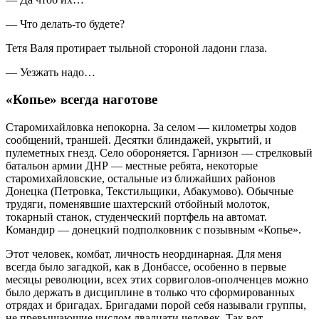
— Что делать-то будете?
Тетя Валя протирает тыльной стороной ладони глаза.
— Уезжать надо…
«Копье» всегда наготове
Старомихайловка непокорна. За селом — километры ходов
сообщений, траншей. Десятки блиндажей, укрытий, и
пулеметных гнезд. Село обороняется. Гарнизон — стрелковый
батальон армии ДНР — местные ребята, некоторые
старомихайловские, остальные из ближайших районов
Донецка (Петровка, Текстильщики, Абакумово). Обычные
трудяги, поменявшие шахтерский отбойный молоток,
токарный станок, студенческий портфель на автомат.
Командир — донецкий подполковник с позывным «Копье».
Этот человек, комбат, личность неординарная. Для меня
всегда было загадкой, как в Донбассе, особенно в первые
месяцы революции, всех этих сорвиголов-ополченцев можно
было держать в дисциплине в только что сформированных
отрядах и бригадах. Бригадами порой себя называли группы,
не превышающие числом двадцати человек. Так вот