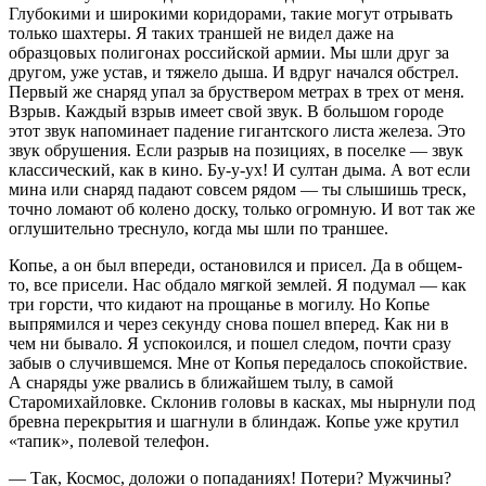
Глубокими и широкими коридорами, такие могут отрывать
только шахтеры. Я таких траншей не видел даже на
образцовых полигонах российской армии. Мы шли друг за
другом, уже устав, и тяжело дыша. И вдруг начался обстрел.
Первый же снаряд упал за бруствером метрах в трех от меня.
Взрыв. Каждый взрыв имеет свой звук. В большом городе
этот звук напоминает падение гигантского листа железа. Это
звук обрушения. Если разрыв на позициях, в поселке — звук
классический, как в кино. Бу-у-ух! И султан дыма. А вот если
мина или снаряд падают совсем рядом — ты слышишь треск,
точно ломают об колено доску, только огромную. И вот так же
оглушительно треснуло, когда мы шли по траншее.
Копье, а он был впереди, остановился и присел. Да в общем-
то, все присели. Нас обдало мягкой землей. Я подумал — как
три горсти, что кидают на прощанье в могилу. Но Копье
выпрямился и через секунду снова пошел вперед. Как ни в
чем ни бывало. Я успокоился, и пошел следом, почти сразу
забыв о случившемся. Мне от Копья передалось спокойствие.
А снаряды уже рвались в ближайшем тылу, в самой
Старомихайловке. Склонив головы в касках, мы нырнули под
бревна перекрытия и шагнули в блиндаж. Копье уже крутил
«тапик», полевой телефон.
— Так, Космос, доложи о попаданиях! Потери? Мужчины?