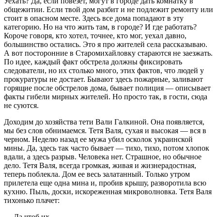
Уехать? Да, если повезет, могут в городе дать комнатку в
общежитии. Если твой дом разбит и не подлежит ремонту или
стоит в опасном месте. Здесь все дома попадают в эту
категорию. Но на что жить там, в городе? И где работать?
Короче говоря, кто хотел, точнее, кто мог, уехал давно,
большинство остались. Это я про жителей села рассказываю.
А вот посторонние в Старомихайловку стараются не заезжать.
По идее, каждый факт обстрела должны фиксировать
следователи, но их столько много, этих фактов, что людей у
прокуратуры не достает. Бывают здесь пожарные, заливают
горящие после обстрелов дома, бывает полиция — описывает
факты гибели мирных жителей. Но просто так, в гости, сюда
не суются.
Доходим до хозяйства тети Вали Галкиной. Она появляется,
мы без слов обнимаемся. Тетя Валя, сухая и высокая — вся в
черном. Неделю назад ее мужа убил осколок украинской
мины. Да, здесь так часто бывает — тихо, тихо, потом хлопок
вдали, а здесь разрыв. Человека нет. Страшное, но обычное
дело. Тетя Валя, всегда громкая, живая и жизнерадостная,
теперь поблекла. Дом ее весь залатанный. Только утром
прилетела еще одна мина и, пробив крышу, разворотила всю
кухню. Пыль, доски, искореженная микроволновка. Тетя Валя
тихонько плачет:
— Да чтоб их…