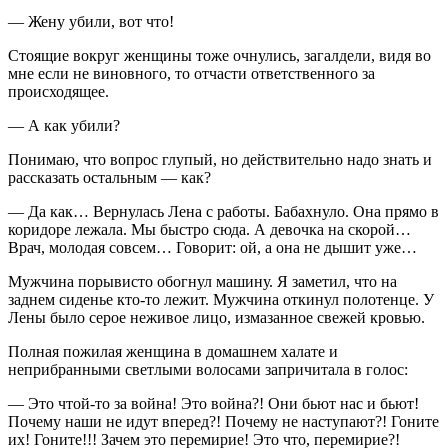
— Жену убили, вот что!
Стоящие вокруг женщины тоже очнулись, загалдели, видя во
мне если не виновного, то отчасти ответственного за
происходящее.
— А как убили?
Понимаю, что вопрос глупый, но действительно надо знать и
рассказать остальным — как?
— Да как… Вернулась Лена с работы. Бабахнуло. Она прямо в
коридоре лежала. Мы быстро сюда. А девочка на скорой…
Врач, молодая совсем… Говорит: ой, а она не дышит уже…
Мужчина порывисто обогнул машину. Я заметил, что на
заднем сиденье кто-то лежит. Мужчина откинул полотенце. У
Лены было серое неживое лицо, измазанное свежей кровью.
Полная пожилая женщина в домашнем халате и
неприбранными светлыми волосами запричитала в голос:
— Это чтой-то за война! Это война?! Они бьют нас и бьют!
Почему наши не идут вперед?! Почему не наступают?! Гоните
их! Гоните!!! Зачем это перемирие! Это что, перемирие?!