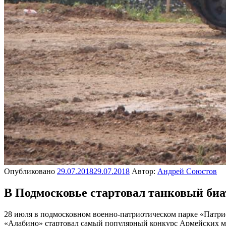
Опубликовано
29.07.2018
29.07.2018
Автор:
Андрей Союстов
В Подмосковье стартовал танковый биа
28 июля в подмосковном военно-патриотическом парке «Патрио
«Алабино» стартовал самый популярный конкурс Армейских м