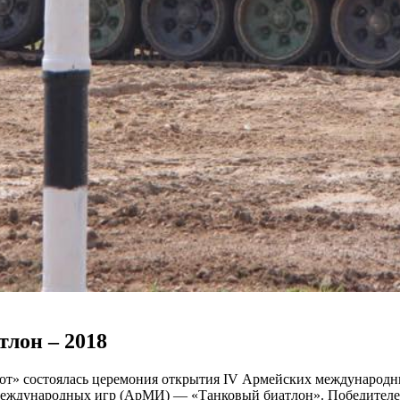
тлон – 2018
т» состоялась церемония открытия IV Армейских международных
еждународных игр (АрМИ) — «Танковый биатлон». Победителем