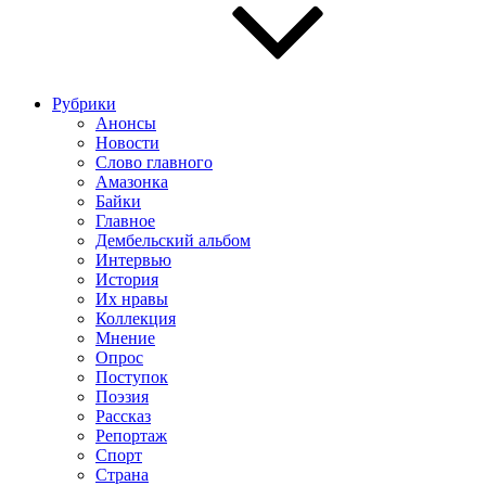
Рубрики
Анонсы
Новости
Слово главного
Амазонка
Байки
Главное
Дембельский альбом
Интервью
История
Их нравы
Коллекция
Мнение
Опрос
Поступок
Поэзия
Рассказ
Репортаж
Спорт
Страна